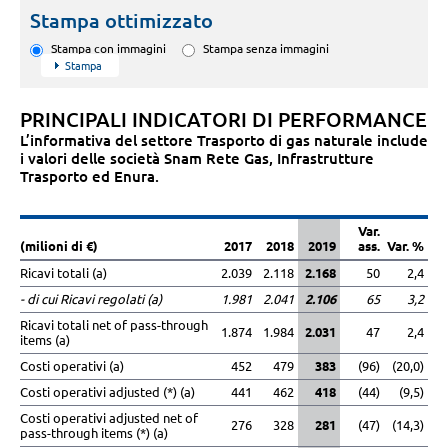
Stampa ottimizzato
Stampa con immagini
Stampa senza immagini
Stampa
PRINCIPALI INDICATORI DI PERFORMANCE
L’informativa del settore Trasporto di gas naturale include
i valori delle società Snam Rete Gas, Infrastrutture
Trasporto ed Enura.
Var.
(milioni di €)
2017
2018
2019
ass.
Var. %
Ricavi totali (a)
2.039
2.118
2.168
50
2,4
- di cui Ricavi regolati (a)
1.981
2.041
2.106
65
3,2
Ricavi totali net of pass-through
1.874
1.984
2.031
47
2,4
items (a)
Costi operativi (a)
452
479
383
(96)
(20,0)
Costi operativi adjusted (*) (a)
441
462
418
(44)
(9,5)
Costi operativi adjusted net of
276
328
281
(47)
(14,3)
pass-through items (*) (a)