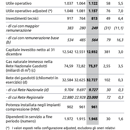
Utile operativo
1.037
1.064
1.122
58
5,5
Utile operativo adjusted (*)
1.048
1.081
1.157
76
7,0
Investimenti tecnici
917
764
813
49
6,4
- di cui con maggior
383
280
249
(31)
(11,1)
remunerazione
- di cui con remunerazione base
534
485
564
79
16,3
(b)
Capitale investito netto al 31
12.542
12.551
12.932
381
3,0
dicembre
Gas naturale immesso nella
Rete Nazionale Gasdotti
74,59
72,82
75,37
2,55
3,5
3
(miliardi di m
)
(c)
Rete dei gasdotti (chilometri in
32.584
32.625
32.727
102
0,3
esercizio) (d)
- di cui Rete Nazionale (d)
9.704
9.697
9.727
30
0,3
- di cui Rete Regionale
22.880
22.928
23.000
72
0,3
Potenza installata negli impianti
902
961
961
compressione (MW)
Dipendenti in servizio a fine
1.972
1.915
1.945
30
1,6
periodo (numero)
(*)
I valori esposti nella configurazione adjusted, escludono gli oneri relativi