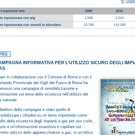
Down
 e ispezioni rete
2009
2010
ete ispezionata con pig
1.568
1.214
te ispezionata con sorvoli in elicottero
13.700
>14.100
PR3
AMPAGNA INFORMATIVA PER L’UTILIZZO SICURO DEGLI IMPI
AS
am in collaborazione con il Comune di Roma e con il
mando Provinciale dei Vigili del Fuoco di Roma ha
omosso una campagna di sensibilizzazione e
formazione sul tema della sicurezza nell’utilizzo del
s naturale.
obiettivo della campagna è stato quello di
nsibilizzare i cittadini su un tema importante come
ello della sicurezza degli impianti a gas per uso civile,
azie a un’informazione esaustiva e capillare sul
rretto utilizzo delle apparecchiature a gas, in un’ottica