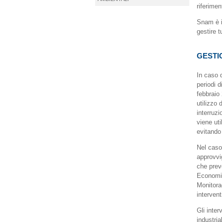
riferimen
Snam è i
gestire t
GESTI
In caso 
periodi d
febbraio
utilizzo
interruzi
viene uti
evitando 
Nel caso 
approvvi
che prev
Economic
Monitora
intervent
Gli inter
industria