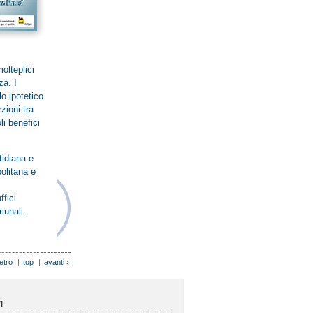
olteplici
za. I
o ipotetico
zioni tra
li benefici
idiana e
politana e
ffici
munali.
ietro
|
top
|
avanti ›
I