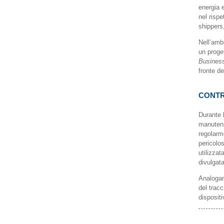
energia e
nel rispe
shippers,
Nell’ambi
un proge
Business
fronte de
CONTR
Durante l
manutenz
regolarme
pericolos
utilizzat
divulgata
Analogame
del tracc
dispositi