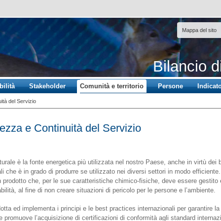
Mappa del sito
Bilancio d
ilità
Stakeholder
Comunità e territorio
Persone
Indicato
ità del Servizio
ezza e Continuità del Servizio
turale è la fonte energetica più utilizzata nel nostro Paese, anche in virtù dei 
i che è in grado di produrre se utilizzato nei diversi settori in modo efficiente
 prodotto che, per le sue caratteristiche chimico-fisiche, deve essere gestito 
ilità, al fine di non creare situazioni di pericolo per le persone e l’ambiente.
ta ed implementa i principi e le best practices internazionali per garantire la 
e promuove l’acquisizione di certificazioni di conformità agli standard internazi