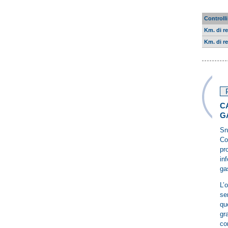
Controlli
Km. di r
Km. di re
C
G
Sn
Co
pr
in
ga
L’
se
qu
gr
co