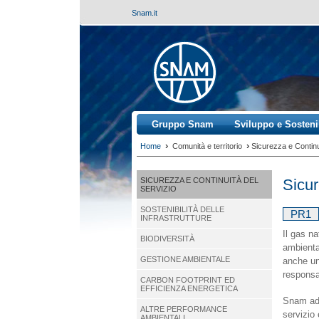
Snam.it
Gruppo Snam
Sviluppo e Sostenib
›
›
Home
Comunità e territorio
Sicurezza e Continu
Sicur
SICUREZZA E CONTINUITÀ DEL
SERVIZIO
SOSTENIBILITÀ DELLE
PR1
INFRASTRUTTURE
Il gas na
BIODIVERSITÀ
ambiental
GESTIONE AMBIENTALE
anche un
responsab
CARBON FOOTPRINT ED
EFFICIENZA ENERGETICA
Snam adot
ALTRE PERFORMANCE
servizio 
AMBIENTALI