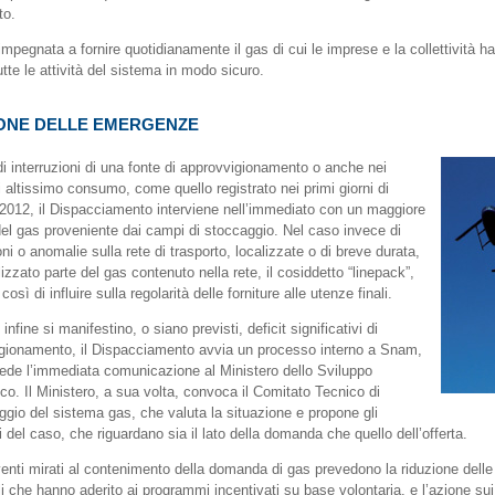
to.
mpegnata a fornire quotidianamente il gas di cui le imprese e la collettività 
utte le attività del sistema in modo sicuro.
ONE DELLE EMERGENZE
di interruzioni di una fonte di approvvigionamento o anche nei
i altissimo consumo, come quello registrato nei primi giorni di
 2012, il Dispacciamento interviene nell’immediato con un maggiore
 del gas proveniente dai campi di stoccaggio. Nel caso invece di
oni o anomalie sulla rete di trasporto, localizzate o di breve durata,
lizzato parte del gas contenuto nella rete, il cosiddetto “linepack”,
così di influire sulla regolarità delle forniture alle utenze finali.
infine si manifestino, o siano previsti, deficit significativi di
gionamento, il Dispacciamento avvia un processo interno a Snam,
ede l’immediata comunicazione al Ministero dello Sviluppo
o. Il Ministero, a sua volta, convoca il Comitato Tecnico di
ggio del sistema gas, che valuta la situazione e propone gli
i del caso, che riguardano sia il lato della domanda che quello dell’offerta.
venti mirati al contenimento della domanda di gas prevedono la riduzione delle f
li che hanno aderito ai programmi incentivati su base volontaria, e l’azione sui 