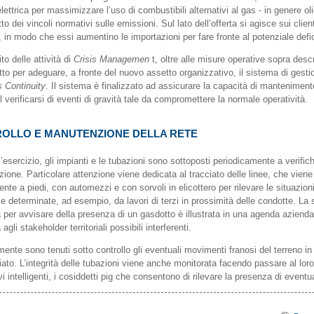
lettrica per massimizzare l’uso di combustibili alternativi al gas - in genere ol
tto dei vincoli normativi sulle emissioni. Sul lato dell’offerta si agisce sui clienti
 in modo che essi aumentino le importazioni per fare fronte al potenziale defic
to delle attività di
Crisis Managemen
t, oltre alle misure operative sopra descr
tto per adeguare, a fronte del nuovo assetto organizzativo, il sistema di gesti
 Continuity
. Il sistema è finalizzato ad assicurare la capacità di mantenimen
l verificarsi di eventi di gravità tale da compromettere la normale operatività.
OLLO E MANUTENZIONE DELLA RETE
’esercizio, gli impianti e le tubazioni sono sottoposti periodicamente a verific
ione. Particolare attenzione viene dedicata al tracciato delle linee, che viene
nte a piedi, con automezzi e con sorvoli in elicottero per rilevare le situazio
e determinate, ad esempio, da lavori di terzi in prossimità delle condotte. La 
a per avvisare della presenza di un gasdotto è illustrata in una agenda azienda
 agli stakeholder territoriali possibili interferenti.
nte sono tenuti sotto controllo gli eventuali movimenti franosi del terreno in 
iato. L’integrità delle tubazioni viene anche monitorata facendo passare al loro
vi intelligenti, i cosiddetti pig che consentono di rilevare la presenza di eventual