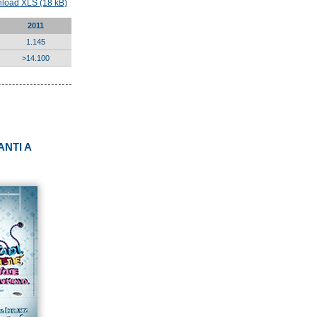
load XLS (18 kB)
2011
1.145
>14.100
ANTI A