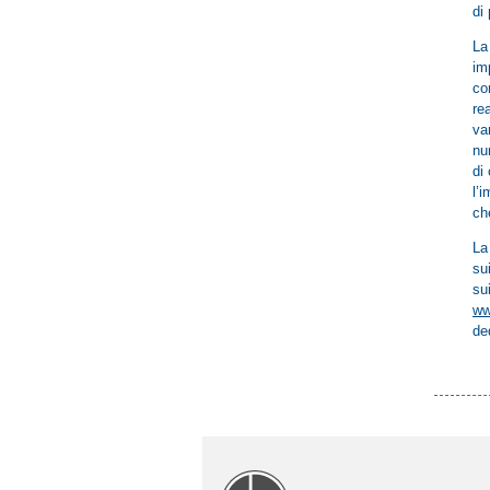
di
La
im
co
re
va
nu
di
l’
ch
La
su
su
ww
de