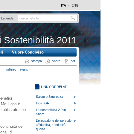
ITA
ENG
•
Legenda
i Sostenibilità 2011
ri
Valore Condiviso
stampa
share
pdf
‹ indietro
|
avanti ›
LINK CORRELATI
Salute e Sicurezza
benefici
Indici GRI
. Ma il gas è
e utilizzato con
La sostenibilità 2.0 in
Snam
L’erogazione del servizio:
affidabilità, continuità,
continuità del
qualità
onali di