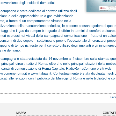
 prevenzione degli incidenti domestici.
 campagna è stata dedicata al corretto utilizzo degli
pianti e delle apparecchiature a gas evidenziando
me, a fronte di un comportamento virtuoso nella
alizzazione della manutenzione periodica, le persone possano godere di quei m
ntaggi che il gas da sempre è in grado di offrire in termini di comfort e sicurez
meri espressi nei visual della campagna di comunicazione – frutto di un calcol
 consumi di due coppie – sottolineano proprio l’eccezionale differenza di propor
impegno di tempo richiesto per il corretto utilizzo degli impianti e gli innumerevo
e ne derivano.
 campagna è stata veicolata dal 14 novembre al 4 dicembre sulla stampa quot
i principali circuiti radio di Roma, oltre che nelle principali stazioni della metro
i canali di comunicazione di Roma Capitale, RadioRomaComune e siti web
w.comune.roma.it
e
www.italgas.it
. Contestualmente è stata divulgata, negli u
dicati alle relazioni con il pubblico dei Municipi di Roma e nelle biblioteche co
‹ ind
MAPPA
CONTATT