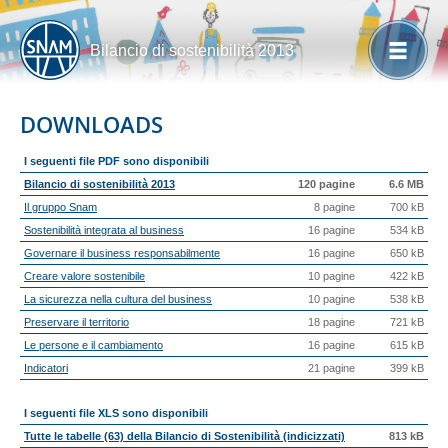
Bilancio di sostenibilità 2013
DOWNLOADS
I seguenti file PDF sono disponibili
Bilancio di sostenibilità 2013
120 pagine
6.6 MB
Il gruppo Snam
8 pagine
700 kB
Sostenibilità integrata al business
16 pagine
534 kB
Governare il business responsabilmente
16 pagine
650 kB
Creare valore sostenibile
10 pagine
422 kB
La sicurezza nella cultura del business
10 pagine
538 kB
Preservare il territorio
18 pagine
721 kB
Le persone e il cambiamento
16 pagine
615 kB
Indicatori
21 pagine
399 kB
I seguenti file XLS sono disponibili
Tutte le tabelle (63) della Bilancio di Sostenibilità (indicizzati)
813 kB