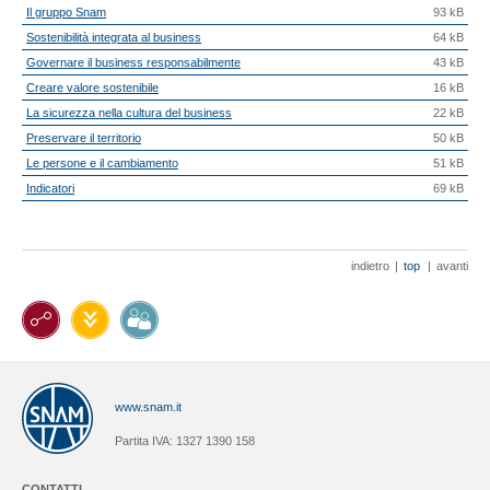
Il gruppo Snam
93 kB
Sostenibilità integrata al business
64 kB
Governare il business responsabilmente
43 kB
Creare valore sostenibile
16 kB
La sicurezza nella cultura del business
22 kB
Preservare il territorio
50 kB
Le persone e il cambiamento
51 kB
Indicatori
69 kB
indietro
|
top
|
avanti
www.snam.it
Partita IVA: 1327 1390 158
CONTATTI