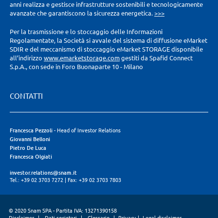
anni realizza e gestisce infrastrutture sostenibili e tecnologicamente
avanzate che garantiscono la sicurezza energetica.
>>>
Per la trasmissione e lo stoccaggio delle Informazioni
Regolamentate, la Società si avvale del sistema di diffusione eMarket
SDIR e del meccanismo di stoccaggio eMarket STORAGE disponibile
all’indirizzo
www.emarketstorage.com
gestiti da Spafid Connect
S.p.A., con sede in Foro Buonaparte 10 - Milano
CONTATTI
Francesca Pezzoli
- Head of Investor Relations
Giovanni Belloni
Pietro De Luca
Francesca Olgiati
investor.relations@snam.it
Tel.: +39 02 3703 7272
|
Fax: +39 02 3703 7803
© 2020 Snam SPA - Partita IVA: 13271390158
Disclaimer
|
Dati societari
|
Glossario
|
Privacy
|
Legal disclaimer