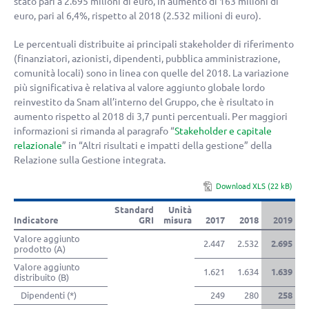
stato pari a 2.695 milioni di euro, in aumento di 163 milioni di
euro, pari al 6,4%, rispetto al 2018 (2.532 milioni di euro).
Le percentuali distribuite ai principali stakeholder di riferimento
(finanziatori, azionisti, dipendenti, pubblica amministrazione,
comunità locali) sono in linea con quelle del 2018. La variazione
più significativa è relativa al valore aggiunto globale lordo
reinvestito da Snam all’interno del Gruppo, che è risultato in
aumento rispetto al 2018 di 3,7 punti percentuali. Per maggiori
informazioni si rimanda al paragrafo “
Stakeholder e capitale
relazionale
” in “Altri risultati e impatti della gestione” della
Relazione sulla Gestione integrata.
Download XLS (22 kB)
Standard
Unità
Indicatore
GRI
misura
2017
2018
2019
Valore aggiunto
2.447
2.532
2.695
prodotto (A)
Valore aggiunto
1.621
1.634
1.639
distribuito (B)
Dipendenti (*)
249
280
258