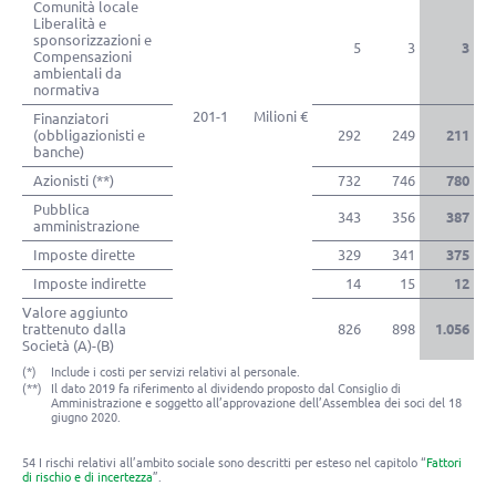
Comunità locale
Liberalità e
sponsorizzazioni e
5
3
3
Compensazioni
ambientali da
normativa
201-1
Milioni €
Finanziatori
(obbligazionisti e
292
249
211
banche)
Azionisti (**)
732
746
780
Pubblica
343
356
387
amministrazione
Imposte dirette
329
341
375
Imposte indirette
14
15
12
Valore aggiunto
trattenuto dalla
826
898
1.056
Società (A)-(B)
(*)
Include i costi per servizi relativi al personale.
(**)
Il dato 2019 fa riferimento al dividendo proposto dal Consiglio di
Amministrazione e soggetto all’approvazione dell’Assemblea dei soci del 18
giugno 2020.
54 I rischi relativi all’ambito sociale sono descritti per esteso nel capitolo “
Fattori
di rischio e di incertezza
”.