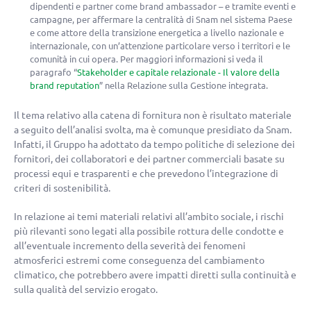
dipendenti e partner come brand ambassador – e tramite eventi e
campagne, per affermare la centralità di Snam nel sistema Paese
e come attore della transizione energetica a livello nazionale e
internazionale, con un’attenzione particolare verso i territori e le
comunità in cui opera. Per maggiori informazioni si veda il
paragrafo “
Stakeholder e capitale relazionale - Il valore della
brand reputation
” nella Relazione sulla Gestione integrata.
Il tema relativo alla catena di fornitura non è risultato materiale
a seguito dell’analisi svolta, ma è comunque presidiato da Snam.
Infatti, il Gruppo ha adottato da tempo politiche di selezione dei
fornitori, dei collaboratori e dei partner commerciali basate su
processi equi e trasparenti e che prevedono l’integrazione di
criteri di sostenibilità.
In relazione ai temi materiali relativi all’ambito sociale, i rischi
più rilevanti sono legati alla possibile rottura delle condotte e
all’eventuale incremento della severità dei fenomeni
atmosferici estremi come conseguenza del cambiamento
climatico, che potrebbero avere impatti diretti sulla continuità e
sulla qualità del servizio erogato.