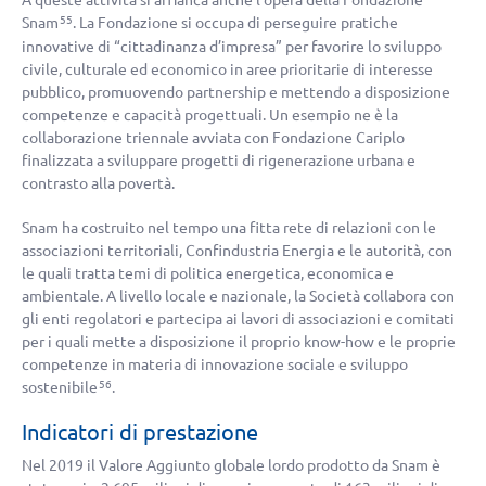
A queste attività si affianca anche l’opera della Fondazione
Snam
. La Fondazione si occupa di perseguire pratiche
55
innovative di “cittadinanza d’impresa” per favorire lo sviluppo
civile, culturale ed economico in aree prioritarie di interesse
pubblico, promuovendo partnership e mettendo a disposizione
competenze e capacità progettuali. Un esempio ne è la
collaborazione triennale avviata con Fondazione Cariplo
finalizzata a sviluppare progetti di rigenerazione urbana e
contrasto alla povertà.
Snam ha costruito nel tempo una fitta rete di relazioni con le
associazioni territoriali, Confindustria Energia e le autorità, con
le quali tratta temi di politica energetica, economica e
ambientale. A livello locale e nazionale, la Società collabora con
gli enti regolatori e partecipa ai lavori di associazioni e comitati
per i quali mette a disposizione il proprio know-how e le proprie
competenze in materia di innovazione sociale e sviluppo
sostenibile
.
56
Indicatori di prestazione
Nel 2019 il Valore Aggiunto globale lordo prodotto da Snam è