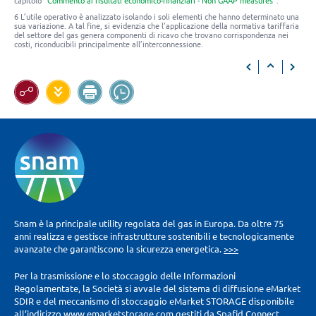
capitolo “
Commento ai risultati economico-finanziari - Non GAAP measures
”.
6 L’utile operativo è analizzato isolando i soli elementi che hanno determinato una
sua variazione. A tal fine, si evidenzia che l’applicazione della normativa tariffaria
del settore del gas genera componenti di ricavo che trovano corrispondenza nei
costi, riconducibili principalmente all’interconnessione.
Snam è la principale utility regolata del gas in Europa. Da oltre 75
anni realizza e gestisce infrastrutture sostenibili e tecnologicamente
avanzate che garantiscono la sicurezza energetica.
>>>
Per la trasmissione e lo stoccaggio delle Informazioni
Regolamentate, la Società si avvale del sistema di diffusione eMarket
SDIR e del meccanismo di stoccaggio eMarket STORAGE disponibile
all’indirizzo
www.emarketstorage.com
gestiti da Spafid Connect