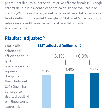
(29 milioni di euro, al netto del relativo effetto fiscale); (ii) dagli
effetti del rilascio a conto economico del fondo svalutazione
crediti (26 milioni di euro, al netto del relativo effetto fiscale) a
fronte della pronuncia del Consiglio di Stato del 5 marzo 2020, in
relazione ai crediti non riscossi relativi all’attività di
bilanciamento.
Risultati adjusted
5
EBIT adjusted (milioni di €)
Grazie alla
solidità ed
efficienza della
gestione
operativa e alla
rigorosa
disciplina
finanziaria, nel
2019 Snam ha
conseguito
risultati positivi
e in linea con le
aspettative.