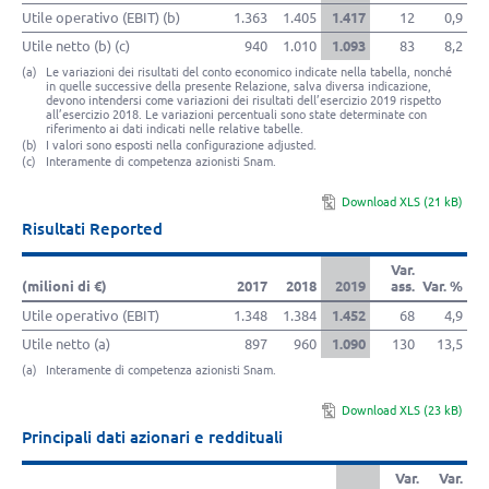
Utile operativo (EBIT) (b)
1.363
1.405
1.417
12
0,9
Utile netto (b) (c)
940
1.010
1.093
83
8,2
(a)
Le variazioni dei risultati del conto economico indicate nella tabella, nonché
in quelle successive della presente Relazione, salva diversa indicazione,
devono intendersi come variazioni dei risultati dell’esercizio 2019 rispetto
all’esercizio 2018. Le variazioni percentuali sono state determinate con
riferimento ai dati indicati nelle relative tabelle.
(b)
I valori sono esposti nella configurazione adjusted.
(c)
Interamente di competenza azionisti Snam.
Download XLS (21 kB)
Risultati Reported
Var.
(milioni di €)
2017
2018
2019
ass.
Var. %
Utile operativo (EBIT)
1.348
1.384
1.452
68
4,9
Utile netto (a)
897
960
1.090
130
13,5
(a)
Interamente di competenza azionisti Snam.
Download XLS (23 kB)
Principali dati azionari e reddituali
Var.
Var.