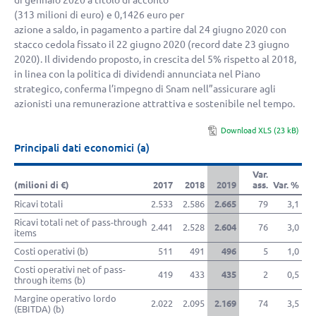
di gennaio 2020 a titolo di acconto
(313 milioni di euro) e 0,1426 euro per
azione a saldo, in pagamento a partire dal 24 giugno 2020 con
stacco cedola fissato il 22 giugno 2020 (record date 23 giugno
2020). Il dividendo proposto, in crescita del 5% rispetto al 2018,
in linea con la politica di dividendi annunciata nel Piano
strategico, conferma l’impegno di Snam nell”assicurare agli
azionisti una remunerazione attrattiva e sostenibile nel tempo.
Download XLS (23 kB)
Principali dati economici (a)
Var.
(milioni di €)
2017
2018
2019
ass.
Var. %
Ricavi totali
2.533
2.586
2.665
79
3,1
Ricavi totali net of pass-through
2.441
2.528
2.604
76
3,0
items
Costi operativi (b)
511
491
496
5
1,0
Costi operativi net of pass-
419
433
435
2
0,5
through items (b)
Margine operativo lordo
2.022
2.095
2.169
74
3,5
(EBITDA) (b)