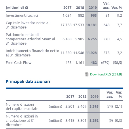
Var.
(milioni di €)
2017
2018
2019
ass.
Var. %
Investimenti tecnici
1.034
882
963
81
9,2
Capitale investito netto al
17.738
17.533
18.181
648
3,7
31 dicembre
Patrimonio netto di
competenza azionisti Snam al
6.188
5.985
6.255
270
4,5
31 dicembre
Indebitamento finanziario netto
11.550
11.548
11.923
375
3,2
al
31 dicembre
Free Cash Flow
423
1.161
482
(679)
(58,5)
Download XLS (23 kB)
Principali dati azionari
Var.
Var.
2017
2018
2019
ass.
%
Numero di azioni
(milioni)
3.501
3.469
3.395
(74)
(2,1)
del capitale sociale
Numero di azioni in
circolazione al 31
(milioni)
3.415
3.301
3.292
(9)
(0,3)
dicembre