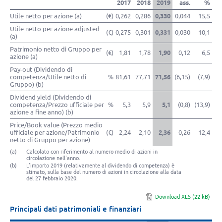
2017
2018
2019
ass.
%
Utile netto per azione (a)
(€)
0,262
0,286
0,330
0,044
15,5
Utile netto per azione adjusted
(€)
0,275
0,301
0,331
0,030
10,1
(a)
Patrimonio netto di Gruppo per
(€)
1,81
1,78
1,90
0,12
6,5
azione (a)
Pay-out (Dividendo di
competenza/Utile netto di
%
81,61
77,71
71,56
(6,15)
(7,9)
Gruppo) (b)
Dividend yield (Dividendo di
competenza/Prezzo ufficiale per
%
5,3
5,9
5,1
(0,8)
(13,9)
azione a fine anno) (b)
Price/Book value (Prezzo medio
ufficiale per azione/Patrimonio
(€)
2,24
2,10
2,36
0,26
12,4
netto di Gruppo per azione)
(a)
Calcolato con riferimento al numero medio di azioni in
circolazione nell'anno.
(b)
L’importo 2019 (relativamente al dividendo di competenza) è
stimato, sulla base del numero di azioni in circolazione alla data
del 27 febbraio 2020.
Download XLS (22 kB)
Principali dati patrimoniali e finanziari