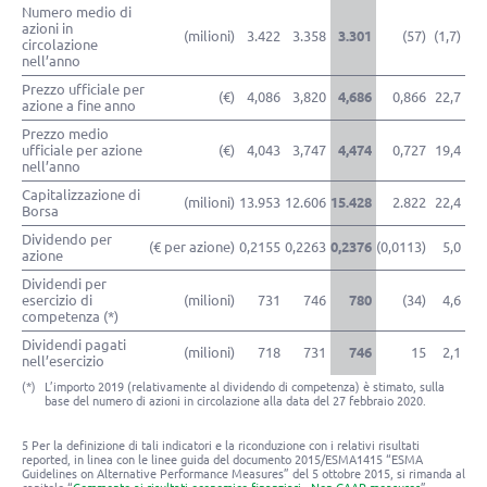
Numero medio di
azioni in
(milioni)
3.422
3.358
3.301
(57)
(1,7)
circolazione
nell’anno
Prezzo ufficiale per
(€)
4,086
3,820
4,686
0,866
22,7
azione a fine anno
Prezzo medio
ufficiale per azione
(€)
4,043
3,747
4,474
0,727
19,4
nell’anno
Capitalizzazione di
(milioni)
13.953
12.606
15.428
2.822
22,4
Borsa
Dividendo per
(€ per azione)
0,2155
0,2263
0,2376
(0,0113)
5,0
azione
Dividendi per
esercizio di
(milioni)
731
746
780
(34)
4,6
competenza (*)
Dividendi pagati
(milioni)
718
731
746
15
2,1
nell’esercizio
(*)
L’importo 2019 (relativamente al dividendo di competenza) è stimato, sulla
base del numero di azioni in circolazione alla data del 27 febbraio 2020.
5 Per la definizione di tali indicatori e la riconduzione con i relativi risultati
reported, in linea con le linee guida del documento 2015/ESMA1415 “ESMA
Guidelines on Alternative Performance Measures” del 5 ottobre 2015, si rimanda al