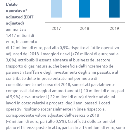
L’utile
operativo
6
adjusted (EBIT
adjusted)
ammonta a
1.417 milioni di
euro, in aumento
di 12 milioni di euro, pari allo 0,9%, rispetto all’utile operativo
adjusted del 2018. I maggiori ricavi (
+76 milioni di euro
; pari al
3,0%), attribuibili essenzialmente al business del settore
trasporto di gas naturale, che beneficia dell’incremento dei
parametri tariffari e degli investimenti degli anni passati, e al
contributo delle imprese entrate nel perimetro di
consolidamento nel corso del 2018, sono stati parzialmente
compensati dai maggiori ammortamenti (
-40 milioni di euro
, pari
al 5,9%) e svalutazioni (
-22 milioni di euro
) riferite ad alcuni
lavori in corso relativi a progetti degli anni passati. I costi
operativi risultano sostanzialmente in linea rispetto al
corrispondente valore adjusted dell’esercizio 2018
(
-2 milioni di euro
, pari allo 0,5%). Gli effetti delle azioni del
piano efficienza poste in atto, pari a circa 15 milioni di euro, sono