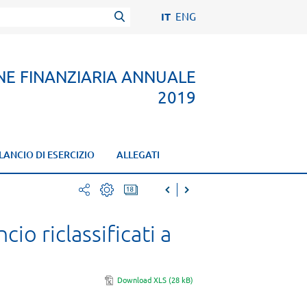
IT
ENG
NE FINANZIARIA ANNUALE
2019
LANCIO DI ESERCIZIO
ALLEGATI
facebook
stampa
io riclassificati a
twitter
pdf
mail
Download XLS (28 kB)