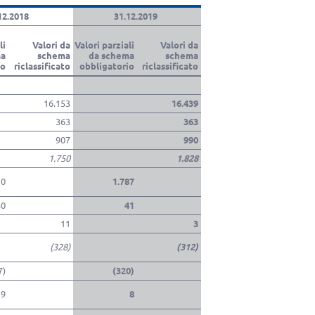
12.2018
31.12.2019
li
Valori da
Valori parziali
Valori da
ma
schema
da schema
schema
io
riclassificato
obbligatorio
riclassificato
16.153
16.439
363
363
907
990
1.750
1.828
10
1.787
40
41
11
3
(328)
(312)
7)
(320)
9
8