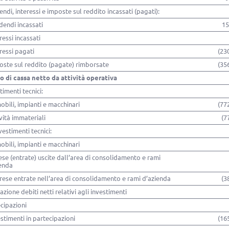
endi, interessi e imposte sul reddito incassati (pagati):
idendi incassati
15
eressi incassati
eressi pagati
(23
oste sul reddito (pagate) rimborsate
(35
o di cassa netto da attività operativa
timenti tecnici:
obili, impianti e macchinari
(77
ività immateriali
(7
vestimenti tecnici:
obili, impianti e macchinari
se (entrate) uscite dall’area di consolidamento e rami
ienda
rese entrate nell’area di consolidamento e rami d’azienda
(3
iazione debiti netti relativi agli investimenti
cipazioni
estimenti in partecipazioni
(16