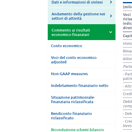
Dati e informazioni di sintesi
(mili
Andamento della gestione nei
Voci 
settori di attività
ricl
indi
dire
Commento ai risultati
economico-finanziari
Capi
Immob
Conto economico
Riman
Voci del conto economico
Attiv
adjusted
Parte
Non-GAAP measures
- Par
patr
Indebitamento finanziario netto
- Alt
Credi
Situazione patrimoniale-
Debit
finanziaria riclassificata
comp
Rendiconto finanziario
- Deb
riclassificato
- Cred
inve
Riconduzione schemi bilancio