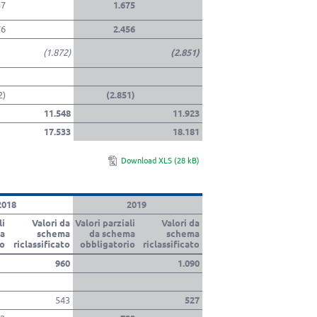
57
1.675
76
2.456
(1.872)
(2.851)
2)
(2.851)
11.548
11.923
17.533
18.181
Download XLS (28 kB)
2018
2019
li
Valori da
Valori parziali
Valori da
a
schema
da schema
schema
io
riclassificato
obbligatorio
riclassificato
960
1.090
543
527