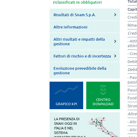
Tota
riclassificati in obbligatori
Capit
Risultati di Snam S.p.A.
Credi
Rima
Altre informazioni
Credi
Altri risultati e impatti della
- Att
gestione
attiv
- Cre
Fattori di rischio e di incertezza
Debit
Evoluzione prevedibile della
Debit
gestione
- Pas
passi
Passi
Fondi
CENTRO
GRAFICO KPI
DOWNLOAD
Strum
Altre
LA PRESENZA DI
- Altr
SNAM OGGI IN
ITALIA E NEL
- Alt
SISTEMA