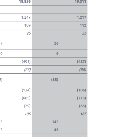
18.856
19.311
1.247
1.217
109
112
26
35
17
26
9
9
(491)
(487)
(23)
(35)
3)
(35)
(134)
(106)
(665)
(713)
(29)
(63)
105
185
72
142
33
43