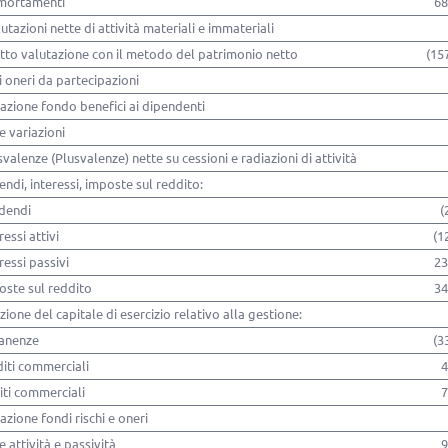
mortamenti
68
lutazioni nette di attività materiali e immateriali
etto valutazione con il metodo del patrimonio netto
(15
ri oneri da partecipazioni
iazione fondo benefici ai dipendenti
re variazioni
valenze (Plusvalenze) nette su cessioni e radiazioni di attività
endi, interessi, imposte sul reddito:
idendi
(
ressi attivi
(1
eressi passivi
23
oste sul reddito
34
zione del capitale di esercizio relativo alla gestione:
manenze
(3
diti commerciali
4
iti commerciali
7
iazione fondi rischi e oneri
re attività e passività
9