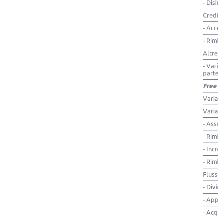
- Dis
Credi
- Acc
- Rim
Altre
- Var
parte
Free
Varia
Varia
- Ass
- Rim
- Inc
- Rim
Fluss
- Div
- App
- Acq