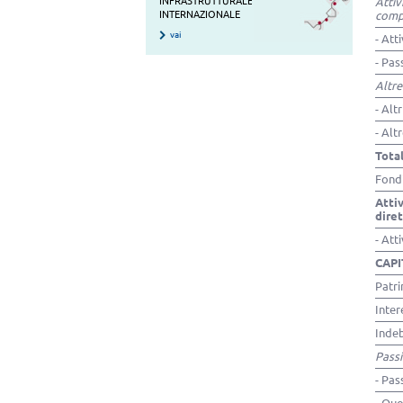
INFRASTRUTTURALE
Attiv
INTERNAZIONALE
comp
vai
- Att
- Pas
Altre
- Altr
- Alt
Total
Fondi
Attiv
dire
- Att
CAPI
Patr
Inter
Indeb
Passi
- Pas