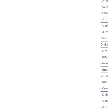
- Am
- Sva
- Eff
- Alt
- Var
- Alt
Minus
Divid
- Div
- Inte
- Int
- Imp
Varia
- Ri
- Cre
- Deb
- Var
- Alt