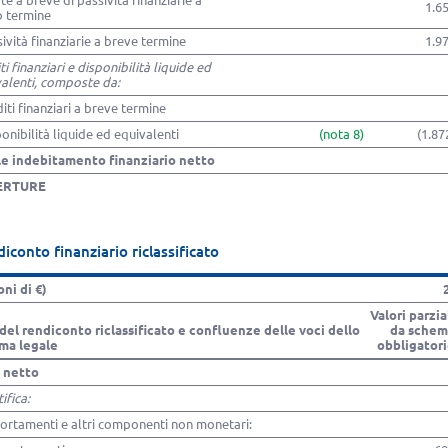
te a breve di passività finanziarie a
1.6
o termine
sività finanziarie a breve termine
1.9
ti finanziari e disponibilità liquide ed
alenti, composte da:
diti finanziari a breve termine
ponibilità liquide ed equivalenti
(nota 8)
(1.87
le indebitamento finanziario netto
ERTURE
iconto finanziario riclassificato
oni di €)
Valori parzia
del rendiconto riclassificato e confluenze delle voci dello
da schem
ma legale
obbligator
e netto
ifica:
rtamenti e altri componenti non monetari: