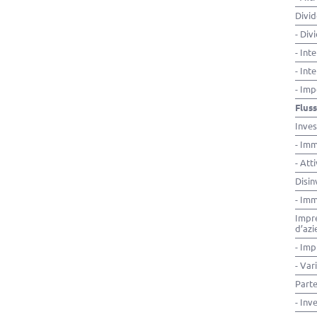
Divid
- Div
- Int
- Int
- Imp
Fluss
Inves
- Imm
- Att
Disin
- Imm
Impre
d’az
- Imp
- Var
Parte
- Inv