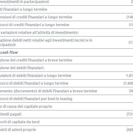
investimenti in partecipazioni
2
ti finanziari a lungo termine
ensioni di crediti finanziari a lungo termine
(14
borsi di crediti finanziari a lungo termine
51
 variazioni relative all’attività di investimento:
iazione debiti netti relativi agli investimenti tecnici e in
(1
cipazioni
 cash flow
zione dei crediti finanziari a breve termine
zione dei debiti finanziari:
unzioni di debiti finanziari a lungo termine
1.8
borsi di debiti finanziari a lungo termine
(1.60
remento (decremento) di debiti finanziari a breve termine
59
borsi di debiti finanziari per beni in leasing
o di cassa del capitale proprio
idendi pagati
(73
orti di capitale da terzi
uisti di azioni proprie
(42