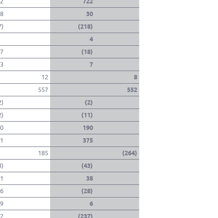
2
722
8
30
7)
(218)
4
7
(18)
3
7
12
8
557
552
2)
(2)
2)
(11)
0
190
1
375
185
(264)
3)
(43)
1
38
6
(28)
9
6
2
(237)