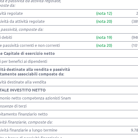
ità e passività da attività regolate,
oste da:
ività regolate
(nota 12)
sività da attività regolate
(nota 20)
(38
 passività, composte da:
i debiti
(nota 19)
(94
re passività correnti e non correnti
(nota 20)
(10
e Capitale di esercizio netto
 per benefici ai dipendenti
ità destinate alla vendita e passività
ttamente associabili composte da:
ività destinate alla vendita
TALE INVESTITO NETTO
imonio netto competenza azionisti Snam
essenze di terzi
itamento finanziario netto
vità finanziarie, composte da:
sività finanziarie a lungo termine
9.7