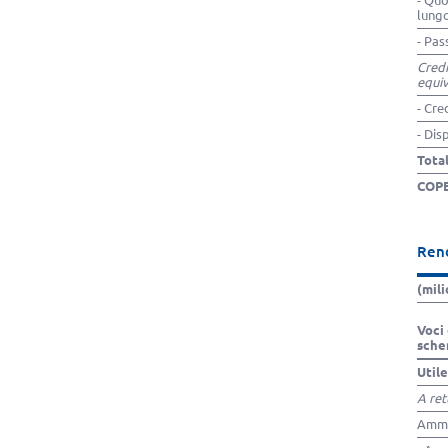
- Quo
lung
- Pas
Credi
equiv
- Cre
- Dis
Tota
COP
Rend
(mili
Voci 
sche
Util
A rett
Ammo