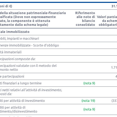
oni di €)
31.
della situazione patrimoniale-finanziaria
Riferimento
assificata (Dove non espressamente
alle note di
Valori parzia
cato, la componente è ottenuta
bilancio
da sche
ttamente dallo schema legale)
consolidato
obbligator
tale immobilizzato
ili, impianti e macchinari
enze immobilizzate - Scorte d’obbligo
ità immateriali
cipazioni composte da:
tecipazioni valutate con il metodo del
1.7
imonio netto
re partecipazioni
ti finanziari a lungo termine
(nota 9)
i netti relativi all’attività di investimento,
osti da:
iti per attività di investimento
(nota 19)
(33
iti per attività di
(nota 9)
stimento/disinvestimento