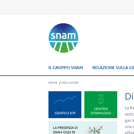
IL GRUPPO SNAM
RELAZIONE SULLA G
HOME
/
DISCLAIMER
Di
La Re
CENTRO
GRAFICO KPI
DOWNLOAD
sezio
gas 
una c
LA PRESENZA DI
SNAM OGGI IN
effet