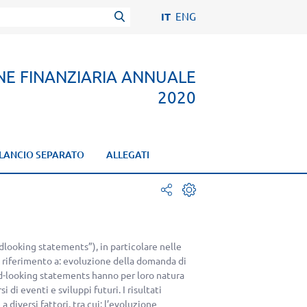
IT
ENG
NE FINANZIARIA ANNUALE
2020
ILANCIO SEPARATO
ALLEGATI
facebook
stampa
twitter
dlooking statements”), in particolare nelle
mail
on riferimento a: evoluzione della domanda di
rd-looking statements hanno per loro natura
di eventi e sviluppi futuri. I risultati
 diversi fattori, tra cui: l’evoluzione