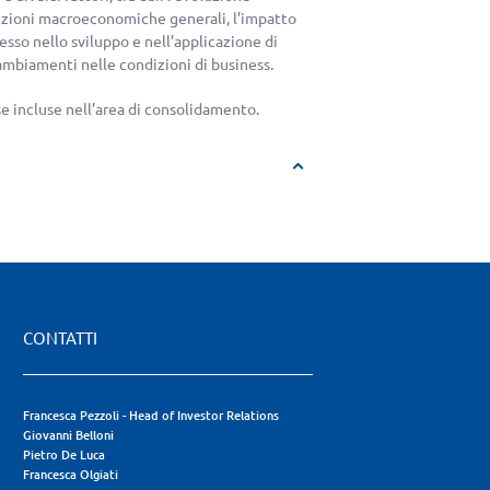
ndizioni macroeconomiche generali, l’impatto
sso nello sviluppo e nell’applicazione di
ambiamenti nelle condizioni di business.
e incluse nell’area di consolidamento.
CONTATTI
Francesca Pezzoli - Head of Investor Relations
Giovanni Belloni
Pietro De Luca
Francesca Olgiati