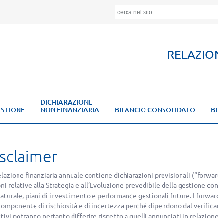
RELAZIO
DICHIARAZIONE
ESTIONE
NON FINANZIARIA
BILANCIO CONSOLIDATO
B
sclaimer
lazione finanziaria annuale contiene dichiarazioni previsionali (“forwar
ni relative alla Strategia e all’Evoluzione prevedibile della gestione c
naturale, piani di investimento e performance gestionali future. I forwa
omponente di rischiosità e di incertezza perché dipendono dal verificarsi 
tivi potranno pertanto differire rispetto a quelli annunciati in relazione a