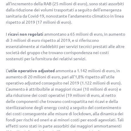
all’incremento della RAB (
25 milioni di euro
), sono stati assorbiti
dalla riduzione dei volumi trasportati a seguito dell’emergenza
sanitaria da Covid-19, nonostante l’andamento climatico in linea
rispetto al 2019 (
17 milioni di euro
).
I
ricavi non regolati
ammontano a
65 milioni di euro
, in aumento
di 3 milioni di euro rispetto al 2019, e si riferiscono
essenzialmente ai riaddebiti per servizi tecnici prestati alle altre
società del gruppo che trovano corrispondenza nei costi
sostenuti per la fornitura dei relativi servizi.
L’
utile operativo adjusted
ammonta a
1.142 milioni di euro
, in
aumento di
20 milioni di euro
, pari all’1,8% rispetto all’utile
operativo adjusted conseguito nel 2019 (
1.122 milioni di euro
).
L’aumento è attribuibile ai maggiori ricavi (
10 milioni di euro
) e
alla riduzione dei costi operativi (
19 milioni di euro
, al netto
delle componenti che trovano contropartita nei ricavi e della
sterilizzazione degli energy costs) a seguito del contenimento
dei costi conseguente alle misure di lockdown, alla dinamica dei
fondi per rischi ed oneri e ai minori costi per esodi agevolati. Tali
effetti sono stati in parte assorbiti dai maggiori ammortamenti