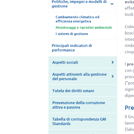
Politiche, impegni e modelli di
evit
gestione
effet
Inol
Cambiamento climatico ed
efficienza energetica
L’obi
Monitoraggi e ripristini ambientali
bosch
I sistemi di gestione
intes
rimb
Principali indicatori di
performance
cinq
Aspetti sociali
I
pro
con g
Aspetti attinenti alla gestione
proce
del personale
(“po
signi
Tutela dei diritti umani
dipen
Prevenzione della corruzione
Pre
attiva e passiva
Il G
Tabella di corrispondenza GRI
lavo
Standards
(Sal