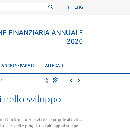
IT
ENG
NE FINANZIARIA ANNUALE
2020
ILANCIO SEPARATO
ALLEGATI
GI
facebook
stampa
i nello sviluppo
twitter
pdf
mail
i territori interessati dalle proprie attività.
ttua le scelte progettuali più opportune per