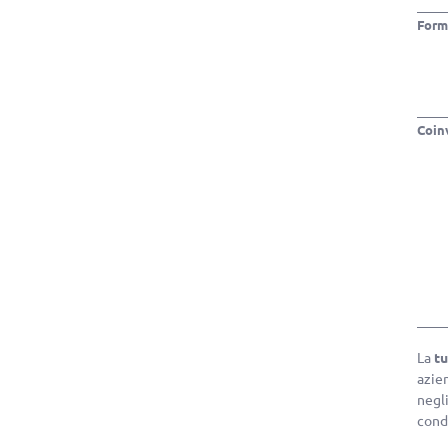
Form
Coin
La
tu
azie
negl
cond