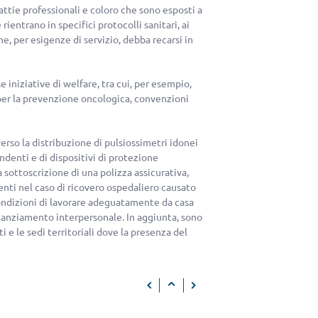
attie professionali e coloro che sono esposti a
rientrano in specifici protocolli sanitari, ai
he, per esigenze di servizio, debba recarsi in
iniziative di welfare, tra cui, per esempio,
per la prevenzione oncologica, convenzioni
erso la distribuzione di pulsiossimetri idonei
ndenti e di dispositivi di protezione
a sottoscrizione di una polizza assicurativa,
enti nel caso di ricovero ospedaliero causato
condizioni di lavorare adeguatamente da casa
stanziamento interpersonale. In aggiunta, sono
i e le sedi territoriali dove la presenza del