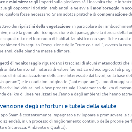
are
e
minimizzare
gli impatti sulla biodiversità. Una volta che le infras
tua gli opportuni ripristini ambientali e ne avvia il
monitoraggio
in acc
tre, qualora fosse necessario, Snam adotta pratiche di
compensazione
de
ettivo dei
ripristini della vegetazione
, in particolare dei rimboschiment
ive, ma è la generale ricomposizione del paesaggio e la ripresa della fu
e soprattutto nel loro ruolo di habitat faunistico con specifiche caratteri
oschimenti fa seguito l’esecuzione delle “cure colturali”, ovvero la cur
ue anni, delle piantine messe a dimora.
getti di monitoraggio
riguardano i tracciati di alcuni metanodotti che
li ambiti territoriali naturali di valore faunistico ed ecologico. Tali prog
sso di rinaturalizzazione delle aree interessate dai lavori, sulla base del
st-operam”) e le condizioni originarie (“ante-operam”). I monitoraggi so
ficativi individuati nella fase progettuale. L’andamento dei km di metano
de dai km di linea realizzati nell’anno e dagli ambienti che hanno attra
venzione degli infortuni e tutela della salute
ruppo Snam è costantemente impegnato a sviluppare e promuovere la tutel
ro aziendali, in un processo di miglioramento continuo delle proprie pe
ute e Sicurezza, Ambiente e Qualità).