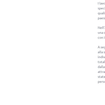
I lav
speci
quali
paesi
Nell’
una 
con i
A seg
alla 
indiv
tota
dall
attr
state
perso