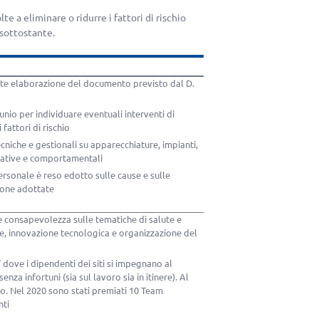
e a eliminare o ridurre i fattori di rischio
a sottostante.
ente elaborazione del documento previsto dal D.
unio per individuare eventuali interventi di
fattori di rischio
cniche e gestionali su apparecchiature, impianti,
rative e comportamentali
personale è reso edotto sulle cause e sulle
ione adottate
e consapevolezza sulle tematiche di salute e
ne, innovazione tecnologica e organizzazione del
dove i dipendenti dei siti si impegnano al
nza infortuni (sia sul lavoro sia in itinere). Al
o. Nel 2020 sono stati premiati 10 Team
nti