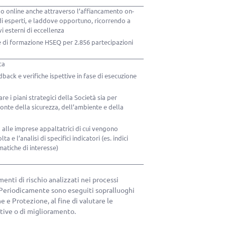
 o online anche attraverso l’affiancamento on-
di esperti, e laddove opportuno, ricorrendo a
vi esterni di eccellenza
e di formazione HSEQ per 2.856 partecipazioni
ca
ack e verifiche ispettive in fase di esecuzione
re i piani strategici della Società sia per
ronte della sicurezza, dell’ambiente e della
 alle imprese appaltatrici di cui vengono
a e l’analisi di specifici indicatori (es. indici
matiche di interesse)
menti di rischio analizzati nei processi
 Periodicamente sono eseguiti sopralluoghi
 e Protezione, al fine di valutare le
tive o di miglioramento.