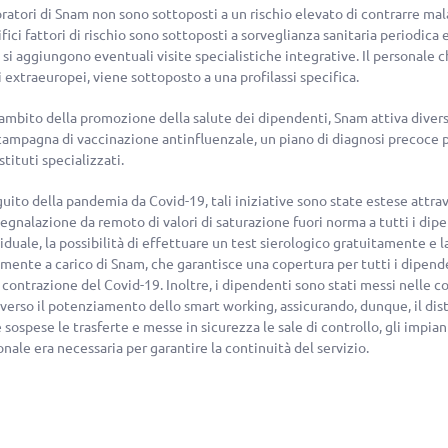
oratori di Snam non sono sottoposti a un rischio elevato di contrarre mal
fici fattori di rischio sono sottoposti a sorveglianza sanitaria periodica e 
 si aggiungono eventuali visite specialistiche integrative. Il personale c
 extraeuropei, viene sottoposto a una profilassi specifica.
ambito della promozione della salute dei dipendenti, Snam attiva diverse 
campagna di vaccinazione antinfluenzale, un piano di diagnosi precoce 
stituti specializzati.
uito della pandemia da Covid-19, tali iniziative sono state estese attrav
segnalazione da remoto di valori di saturazione fuori norma a tutti i dipe
iduale, la possibilità di effettuare un test sierologico gratuitamente e l
lmente a carico di Snam, che garantisce una copertura per tutti i dipend
a contrazione del Covid-19. Inoltre, i dipendenti sono stati messi nelle 
averso il potenziamento dello smart working, assicurando, dunque, il di
 sospese le trasferte e messe in sicurezza le sale di controllo, gli impiant
nale era necessaria per garantire la continuità del servizio.