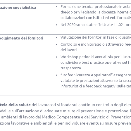
Formazione tecnica-professionale in aula
azione specialistica
the-job privilegiando la docenza interna 
collaborazioni con istituti ed enti formati
Nel 2020 sono state effettuate 11.021 or
Valutazione dei fornitori in fase di qualifi
volgimento dei fornitori
Controllo e monitoraggio attraverso feedb
dei lavori
Workshop periodici annuali sia per illustra
condividere best practice operative sul f
trasparenza
“Trofeo Sicurezza Appaltatori” assegnato
valutate le prestazioni attraverso la raccolt
infortunistici e feedback negativi sulle te
tela della salute
dei lavoratori si fonda sul continuo controllo degli ele
ndali e sull’attuazione di adeguate misure di prevenzione e protezione.
i ambienti di lavoro dal Medico Competente e dal Servizio di Prevenzione
izioni lavorative e ambientali e per individuare eventuali misure preven