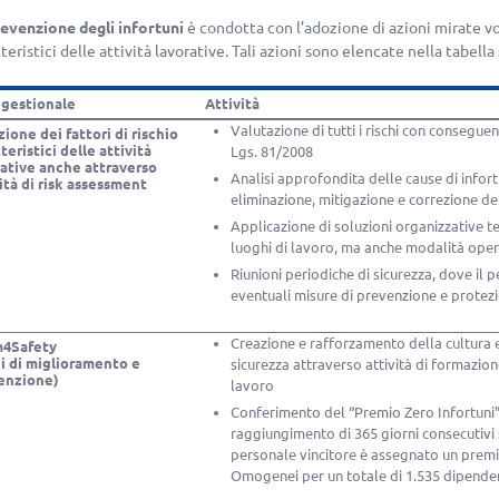
evenzione degli infortuni
è condotta con l’adozione di azioni mirate volt
teristici delle attività lavorative. Tali azioni sono elencate nella tabell
 gestionale
Attività
Valutazione di tutti i rischi con consegu
ione dei fattori di rischio
teristici delle attività
Lgs. 81/2008
rative anche attraverso
Analisi approfondita delle cause di infort
ità di risk assessment
eliminazione, mitigazione e correzione dei 
Applicazione di soluzioni organizzative te
luoghi di lavoro, ma anche modalità ope
Riunioni periodiche di sicurezza, dove il 
eventuali misure di prevenzione e protez
Creazione e rafforzamento della cultura 
4Safety
ni di miglioramento e
sicurezza attraverso attività di formazio
enzione)
lavoro
Conferimento del “Premio Zero Infortuni” 
raggiungimento di 365 giorni consecutivi se
personale vincitore è assegnato un premi
Omogenei per un totale di 1.535 dipende