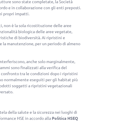
trutture sono state completate, la Società
ordo e in collaborazione con gli enti preposti.
i propri impatti.
i, non è la sola ricostituzione delle aree
nzionalità biologica delle aree vegetate,
stiche di biodiversità. Ai ripristini e
a e la manutenzione, per un periodo di almeno
 interferiscono, anche solo marginalmente,
rammi sono finalizzati alla verifica del
 confronto tra le condizioni dopo i ripristini
no normalmente eseguiti per gli habitat più
dotti soggetti a ripristini vegetazionali
versato.
a della salute e la sicurezza nei luoghi di
rformance HSE in accordo alla
Politica HSEQ