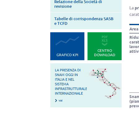
Relazione della Società di
revisione
La
pr
carat
Tabelle di corrispondenza SASB
e TCFD
Area
Riduz
carat
lavo
CENTRO
attiv
GRAFICO KPI
DOWNLOAD
LA PRESENZA DI
SNAM OGGI IN
ITALIA E NEL
SISTEMA
INFRASTRUTTURALE
INTERNAZIONALE
Snam
vai
(pia
prev