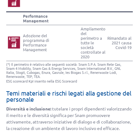
Performance
Management
Ampliamento
del
Adozione del
perimetro a
Rimandato al
programma di
tutte le
2021 causa
Performance
società
Covid-19
Management
controllate al
2020
(*) Il perimetro è relativo alle seguenti società: Snam S.P.A. Snam Rete Gas,
Snam 4 Mobility, Snam Gas & Energy Services, Snam International B.V., GNL
Italia, Stogit, Cubogas, Enura, Gasrule, Ies Biogas S.r.l., Renerwaste Lodi,
Renerwaste, TEP, TEA.
ESG scorecard KpI inserito nella ESG Scorecard
Temi materiali e rischi legati alla gestione del
personale
Diversità e inclusione:
tutelare i propri dipendenti valorizzando
il merito e le diversità significa per Snam promuovere
attivamente, attraverso iniziative di dialogo e di collaborazione,
la creazione di un ambiente di lavoro inclusivo ed efficace.