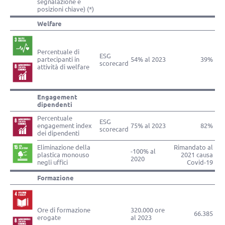
segnalazione e
posizioni chiave) (*)
Welfare
Percentuale di
ESG
partecipanti in
54% al 2023
39%
scorecard
attività di welfare
Engagement
dipendenti
Percentuale
ESG
engagement index
75% al 2023
82%
scorecard
dei dipendenti
Eliminazione della
Rimandato al
-100% al
plastica monouso
2021 causa
2020
negli uffici
Covid-19
Formazione
Ore di formazione
320.000 ore
66.385
erogate
al 2023