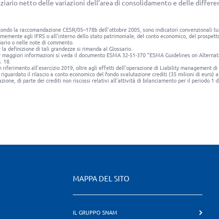
ziario netto delle variazioni dell’area di consolidamento e delle differ
ondo la raccomandazione CESR/05–178b dell’ottobre 2005, sono indicatori convenzionali tutti 
memente agli IFRS o all’interno dello stato patrimoniale, del conto economico, del prospetto
iario o nelle note di commento.
 la definizione di tali grandezze si rimanda al Glossario.
 maggiori informazioni si veda il documento ESMA 32-51-370 “ESMA Guidelines on Alterna
. 18.
 riferimento all’esercizio 2019, oltre agli effetti dell’operazione di Liability management di c
riguardato il rilascio a conto economico del fondo svalutazione crediti (
35 milioni di euro
) 
zione, di parte dei crediti non riscossi relativi all’attività di bilanciamento per il periodo 
MAPPA DEL SITO
IL GRUPPO SNAM