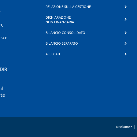
RELAZIONE SULLA GESTIONE
e
DICHIARAZIONE
NON FINANZIARIA
o,
BILANCIO CONSOLIDATO
isce
BILANCIO SEPARATO
ALLEGATI
SDIR
id
rte
Disclaimer
|