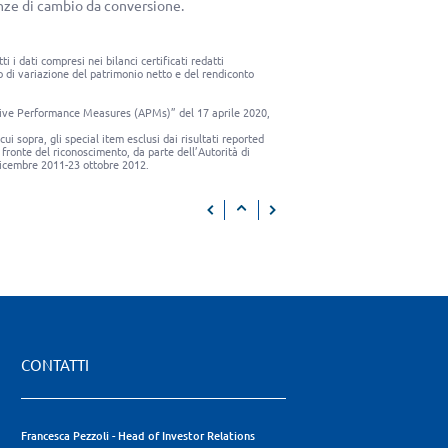
enze di cambio da conversione.
i dati compresi nei bilanci certificati redatti
 di variazione del patrimonio netto e del rendiconto
tive Performance Measures (APMs)” del 17 aprile 2020,
ui sopra, gli special item esclusi dai risultati reported
a fronte del riconoscimento, da parte dell’Autorità di
1 dicembre 2011-23 ottobre 2012.
CONTATTI
Francesca Pezzoli - Head of Investor Relations