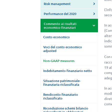
Risk management
L’in
Performance del 2020
seco
Commento ai risultati
In a
economico-finanziari
(Com
alter
Conto economico
indi
somm
Voci del conto economico
adjusted
Con 
Non-GAAP measures
racc
19 al
Indebitamento finanziario netto
compr
adeg
Situazione patrimoniale-
finanziaria riclassificata
In ac
modi
Rendiconto finanziario
riclassificato
dire
come
Riconduzione schemi bilancio