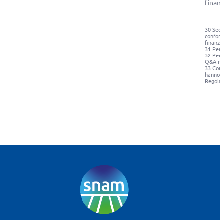
finan
30 Sec
confor
finanz
31 Per
32 Per
Q&A n
33 Con
hanno 
Regola