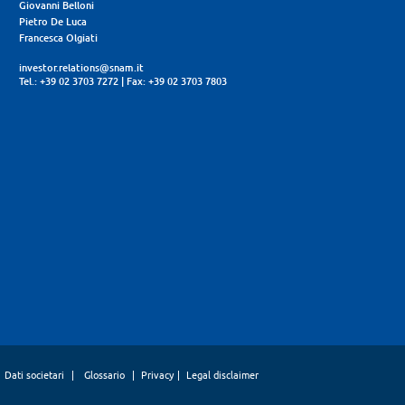
Giovanni Belloni
Pietro De Luca
Francesca Olgiati
investor.relations@snam.it
Tel.: +39 02 3703 7272
|
Fax: +39 02 3703 7803
Dati societari
|
Glossario
|
Privacy
|
Legal disclaimer