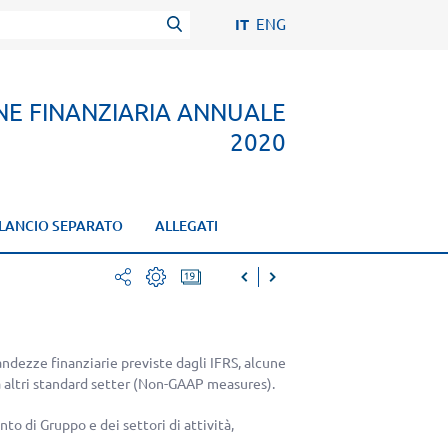
IT
ENG
NE FINANZIARIA ANNUALE
2020
ILANCIO SEPARATO
ALLEGATI
facebook
stampa
twitter
pdf
andezze finanziarie previste dagli IFRS, alcune
mail
a altri standard setter (Non-GAAP measures).
to di Gruppo e dei settori di attività,