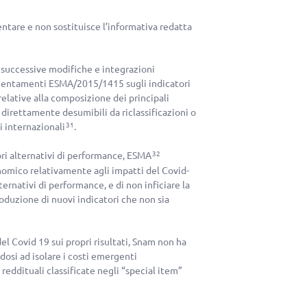
tare e non sostituisce l’informativa redatta
successive modifiche e integrazioni
ientamenti ESMA/2015/1415 sugli indicatori
relative alla composizione dei principali
direttamente desumibili da riclassificazioni o
i internazionali
.
31
ori alternativi di performance, ESMA
32
nomico relativamente agli impatti del Covid-
ternativi di performance, e di non inficiare la
roduzione di nuovi indicatori che non sia
el Covid 19 sui propri risultati, Snam non ha
dosi ad isolare i costi emergenti
eddituali classificate negli “special item”