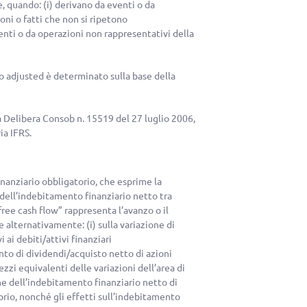
e, quando: (i) derivano da eventi o da
oni o fatti che non si ripetono
nti o da operazioni non rappresentativi della
to adjusted è determinato sulla base della
a Delibera Consob n. 15519 del 27 luglio 2006,
ia IFRS.
inanziario obbligatorio, che esprime la
e dell’indebitamento finanziario netto tra
“free cash flow” rappresenta l’avanzo o il
 alternativamente: (i) sulla variazione di
i ai debiti/attivi finanziari
ento di dividendi/acquisto netto di azioni
ezzi equivalenti delle variazioni dell’area di
ne dell’indebitamento finanziario netto di
oprio, nonché gli effetti sull’indebitamento