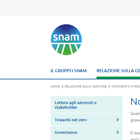
IL GRUPPO SNAM
RELAZIONE SULLA G
HOME
/
RELAZIONE SULLA GESTIONE
/
COMMENTO AI RISU
N
Lettera agli azionisti e
stakeholder
Snam 
Towards net zero
gran
Governance
Il ma
assi