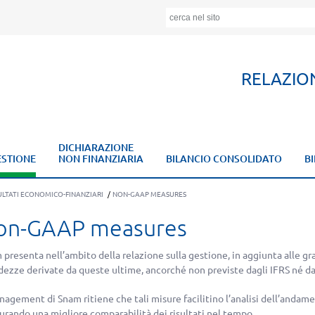
RELAZIO
DICHIARAZIONE
ESTIONE
NON FINANZIARIA
BILANCIO CONSOLIDATO
B
LTATI ECONOMICO-FINANZIARI
/
NON-GAAP MEASURES
on-GAAP measures
presenta nell’ambito della relazione sulla gestione, in aggiunta alle gr
dezze derivate da queste ultime, ancorché non previste dagli IFRS né d
nagement di Snam ritiene che tali misure facilitino l’analisi dell’andamen
curando una migliore comparabilità dei risultati nel tempo.