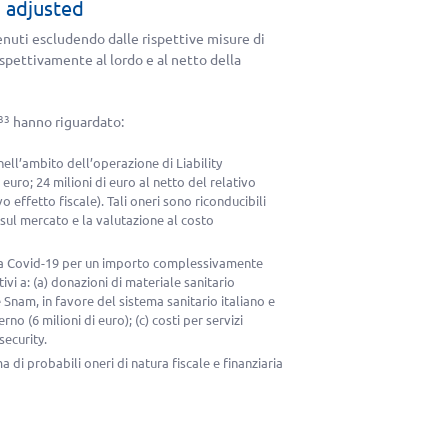
o adjusted
tenuti escludendo dalle rispettive misure di
spettivamente al lordo e al netto della
hanno riguardato:
33
 nell’ambito dell’operazione di Liability
i euro
;
24 milioni di euro
al netto del relativo
vo effetto fiscale). Tali oneri sono riconducibili
 sul mercato e la valutazione al costo
 da Covid-19 per un importo complessivamente
ativi a: (a) donazioni di materiale sanitario
 Snam, in favore del sistema sanitario italiano e
rno (6 milioni di euro); (c) costi per servizi
security.
a di probabili oneri di natura fiscale e finanziaria