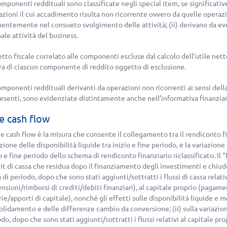
mponenti reddituali sono classificate negli special item, se significativ
zioni il cui accadimento risulta non ricorrente ovvero da quelle operazi
uentemente nel consueto svolgimento delle attività; (ii) derivano da eve
le attività del business.
etto fiscale correlato alle componenti escluse dal calcolo dell’utile net
ra di ciascun componente di reddito oggetto di esclusione.
omponenti reddituali derivanti da operazioni non ricorrenti ai sensi dell
resenti, sono evidenziate distintamente anche nell’informativa finanziar
e cash flow
ee cash flow è la misura che consente il collegamento tra il rendiconto f
zione delle disponibilità liquide tra inizio e fine periodo, e la variazion
o e fine periodo dello schema di rendiconto finanziario riclassificato. Il 
it di cassa che residua dopo il finanziamento degli investimenti e chiude
 di periodo, dopo che sono stati aggiunti/sottratti i flussi di cassa relativ
nsioni/rimborsi di crediti/debiti finanziari), al capitale proprio (pagam
ie/apporti di capitale), nonché gli effetti sulle disponibilità liquide e m
olidamento e delle differenze cambio da conversione; (ii) sulla variazio
do, dopo che sono stati aggiunti/sottratti i flussi relativi al capitale pr