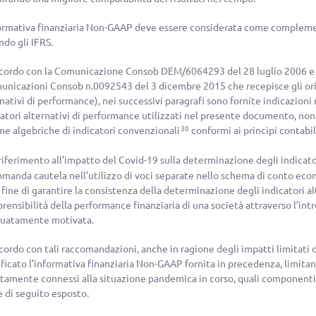
formativa finanziaria Non-GAAP deve essere considerata come complemen
ndo gli IFRS.
ccordo con la Comunicazione Consob DEM/6064293 del 28 luglio 2006 e 
unicazioni Consob n.0092543 del 3 dicembre 2015 che recepisce gli or
nativi di performance), nei successivi paragrafi sono fornite indicazioni 
catori alternativi di performance utilizzati nel presente documento, non 
e algebriche di indicatori convenzionali
conformi ai principi contabil
30
riferimento all’impatto del Covid-19 sulla determinazione degli indicat
omanda cautela nell’utilizzo di voci separate nello schema di conto eco
 fine di garantire la consistenza della determinazione degli indicatori al
ensibilità della performance finanziaria di una società attraverso l’int
uatamente motivata.
cordo con tali raccomandazioni, anche in ragione degli impatti limitati d
ficato l’informativa finanziaria Non-GAAP fornita in precedenza, limitan
ttamente connessi alla situazione pandemica in corso, quali componenti r
 di seguito esposto.