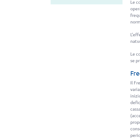
Le co
opera
freq
norma
L’eff
natu
Le c
se p
Fre
Il Fr
varia
inizi
defic
cassa
(acce
propr
cons
perio