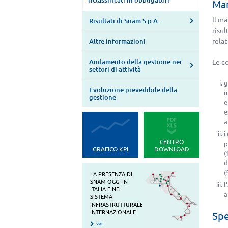
riclassificati in obbligatori
Mar
Il ma
Risultati di Snam S.p.A.
risu
relat
Altre informazioni
Andamento della gestione nei
Le co
settori di attività
g
Evoluzione prevedibile della
m
gestione
e
e
a
i
CENTRO
p
GRAFICO KPI
DOWNLOAD
(
d
(
LA PRESENZA DI
SNAM OGGI IN
l
ITALIA E NEL
a
SISTEMA
INFRASTRUTTURALE
INTERNAZIONALE
Spe
vai