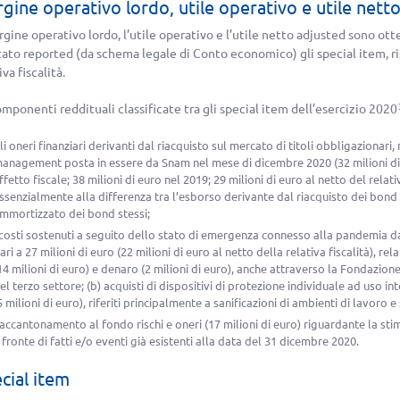
gine operativo lordo, utile operativo e utile nett
rgine operativo lordo, l’utile operativo e l’utile netto adjusted sono ot
ltato reported (da schema legale di Conto economico) gli special item, ri
iva fiscalità.
mponenti reddituali classificate tra gli special item dell’esercizio 2020
li oneri finanziari derivanti dal riacquisto sul mercato di titoli obbligazionari,
anagement posta in essere da Snam nel mese di dicembre 2020 (
32 milioni d
ffetto fiscale;
38 milioni di euro
nel 2019;
29 milioni di euro
al netto del relati
ssenzialmente alla differenza tra l’esborso derivante dal riacquisto dei bond
mmortizzato dei bond stessi;
 costi sostenuti a seguito dello stato di emergenza connesso alla pandemia
ari a
27 milioni di euro
(
22 milioni di euro
al netto della relativa fiscalità), rel
14 milioni di euro
) e denaro (2 milioni di euro), anche attraverso la Fondazione
el terzo settore; (b) acquisti di dispositivi di protezione individuale ad uso inte
5 milioni di euro), riferiti principalmente a sanificazioni di ambienti di lavoro e 
’accantonamento al fondo rischi e oneri (
17 milioni di euro
) riguardante la stim
 fronte di fatti e/o eventi già esistenti alla data del 31 dicembre 2020.
cial item