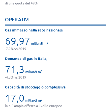
di una quota del 49%
OPERATIVI
Gas immesso nella rete nazionale
69,97
miliardi m
3
-7.2% vs 2019
Domanda di gas in Italia,
71,3
miliardi m
3
-4.3% vs 2019
Capacità di stoccaggio complessiva
17,0
miliardi m
3
la più ampia offerta a livello europeo