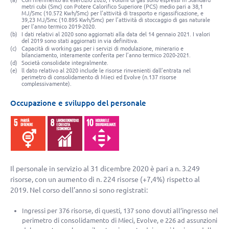
(a)
Con riferimento all’esercizio 2020, i volumi di gas sono espressi in Standard
metri cubi (Smc) con Potere Calorifico Superiore (PCS) medio pari a 38,1
MJ/Smc (10.572 Kwh/Smc) per l’attività di trasporto e rigassificazione, e
39,23 MJ/Smc (10.895 Kwh/Smc) per l’attività di stoccaggio di gas naturale
per l’anno termico 2019-2020.
(b)
I dati relativi al 2020 sono aggiornati alla data del 14 gennaio 2021. I valori
del 2019 sono stati aggiornati in via definitiva.
(c)
Capacità di working gas per i servizi di modulazione, minerario e
bilanciamento, interamente conferita per l’anno termico 2020-2021.
(d)
Società consolidate integralmente.
(e)
ll dato relativo al 2020 include le risorse rinvenienti dall’entrata nel
perimetro di consolidamento di Mieci ed Evolve (n.137 risorse
complessivamente).
Occupazione e sviluppo del personale
Il personale in servizio al 31 dicembre 2020 è pari a n. 3.249
risorse, con un aumento di n. 224 risorse (
+7,4%
) rispetto al
2019. Nel corso dell’anno si sono registrati:
Ingressi per 376 risorse, di questi, 137 sono dovuti all’ingresso nel
perimetro di consolidamento di Mieci, Evolve, e 226 ad assunzioni