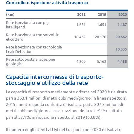
Controllo e ispezione attività trasporto
(km)
2018
2019
2020
Rete ispezionata con pig
1.651
1.651
1.487
intelligenti
Rete ispezionata con sorvoli in
18.462
20.178
20.662
elicottero
Rete ispezionata con tecnologia
10.535
Leak Detection
Rete sottoposta a ispezione
4.209
5.163
4.438
geologica
Capacità interconnessa di trasporto-
stoccaggio e utilizzo della rete
La capacità di trasporto mediamente offerta nel 2020 è risultata
pari a 363,1 milioni di metri cubi medi/giorno, in linea rispetto al
2019, mentre quella conferita è risultata pari a 207,2 milioni di
metri cubi medi/giorno. La saturazione della rete
è risultata
23
pari al 57,1%, in riduzione rispetto al 2019 (63,8%).
Il numero degli utenti attivi del trasporto nel 2020 è risultato