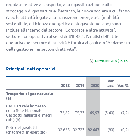
regolate relative al trasporto, alla rigassificazione e allo
stoccaggio di gas naturale. Pertanto, le nuove società a cui fanno
capo le attività legate alla Transizione energetica (mobilità
sostenibile, efficienza energetica e biogas/biometano) sono
incluse all’interno del settore “Corporate e altre attività”,
settore non operativo ai sensi dell’IFRS 8. L’analisi dell’utile
operativo per settore di attività è fornita al capitolo “Andamento
della gestione nei settori di attività”.
Download XLS (13 kB)
Principali dati operativi
Var.
2018
2019
2020
ass.
Var. %
Trasporto di gas naturale
(a)
Gas Naturale immesso
nella Rete Nazionale
72,82
75,37
69,97
(5,40)
(7,2)
Gasdotti (miliardi di metri
cubi) (b)
Rete dei gasdotti
32.625
32.727
32.647
(80)
(0,2)
(chilometri in esercizio)