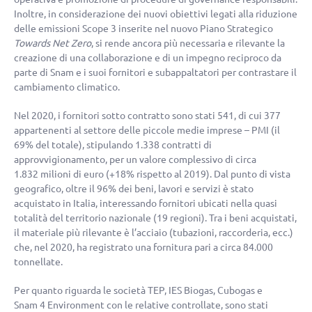
Inoltre, in considerazione dei nuovi obiettivi legati alla riduzione
delle emissioni Scope 3 inserite nel nuovo Piano Strategico
Towards Net Zero
, si rende ancora più necessaria e rilevante la
creazione di una collaborazione e di un impegno reciproco da
parte di Snam e i suoi fornitori e subappaltatori per contrastare il
cambiamento climatico.
Nel 2020, i fornitori sotto contratto sono stati 541, di cui 377
appartenenti al settore delle piccole medie imprese – PMI (il
69% del totale), stipulando 1.338 contratti di
approvvigionamento, per un valore complessivo di circa
1.832 milioni di euro
(
+18%
rispetto al 2019). Dal punto di vista
geografico, oltre il 96% dei beni, lavori e servizi è stato
acquistato in Italia, interessando fornitori ubicati nella quasi
totalità del territorio nazionale (19 regioni). Tra i beni acquistati,
il materiale più rilevante è l’acciaio (tubazioni, raccorderia, ecc.)
che, nel 2020, ha registrato una fornitura pari a circa 84.000
tonnellate.
Per quanto riguarda le società TEP, IES Biogas, Cubogas e
Snam 4 Environment con le relative controllate, sono stati