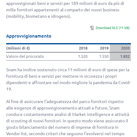
approvvigionati beni e servizi per
189 milioni di euro
da più di
mille fornitori appartenenti al comparto dei nuovi business
(mobility, biometano e idrogeno).
Download XLS (11 kB)
Approvvigionamento
(milioni di €)
2018
2019
2020
Valore del procurato
1.520
1.550
1.832
Snam ha inoltre sostenuto circa
11 milioni di euro
di spese per la
fornitura di beni e servizi per mettere in sicurezza i propri
dipendenti e affrontare nel modo migliore la pandemia da Covid-
19.
Al fine di assicurare l’adeguatezza del parco fornitori rispetto
alle esigenze di approvvigionamento attuali e future, Snam
conduce costantemente analisi di Market intelligence e attività
di scouting di nuovi fornitori. In questo modo viene assicurato il
giusto bilanciamento del numero di imprese di fornitura in
Vendor list, secondo criteri che seguono l’evolversi nel tempo