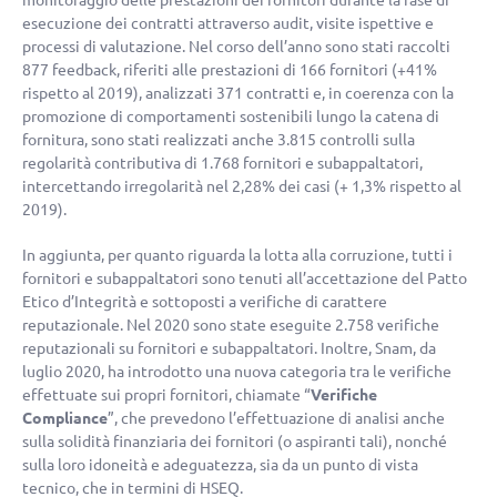
monitoraggio delle prestazioni dei fornitori durante la fase di
esecuzione dei contratti attraverso audit, visite ispettive e
processi di valutazione. Nel corso dell’anno sono stati raccolti
877 feedback, riferiti alle prestazioni di 166 fornitori (
+41%
rispetto al 2019), analizzati 371 contratti e, in coerenza con la
promozione di comportamenti sostenibili lungo la catena di
fornitura, sono stati realizzati anche 3.815 controlli sulla
regolarità contributiva di 1.768 fornitori e subappaltatori,
intercettando irregolarità nel 2,28% dei casi (+ 1,3% rispetto al
2019).
In aggiunta, per quanto riguarda la lotta alla corruzione, tutti i
fornitori e subappaltatori sono tenuti all’accettazione del Patto
Etico d’Integrità e sottoposti a verifiche di carattere
reputazionale. Nel 2020 sono state eseguite 2.758 verifiche
reputazionali su fornitori e subappaltatori. Inoltre, Snam, da
luglio 2020, ha introdotto una nuova categoria tra le verifiche
effettuate sui propri fornitori, chiamate “
Verifiche
Compliance
”, che prevedono l’effettuazione di analisi anche
sulla solidità finanziaria dei fornitori (o aspiranti tali), nonché
sulla loro idoneità e adeguatezza, sia da un punto di vista
tecnico, che in termini di HSEQ.