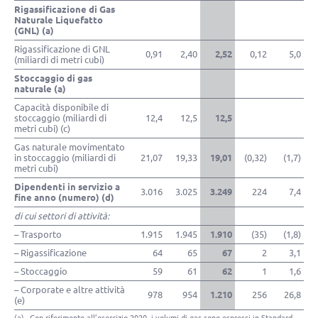
Rigassificazione di Gas
Naturale Liquefatto
(GNL) (a)
Rigassificazione di GNL
0,91
2,40
2,52
0,12
5,0
(miliardi di metri cubi)
Stoccaggio di gas
naturale (a)
Capacità disponibile di
stoccaggio (miliardi di
12,4
12,5
12,5
metri cubi) (c)
Gas naturale movimentato
in stoccaggio (miliardi di
21,07
19,33
19,01
(0,32)
(1,7)
metri cubi)
Dipendenti in servizio a
3.016
3.025
3.249
224
7,4
fine anno (numero) (d)
di cui settori di attività:
– Trasporto
1.915
1.945
1.910
(35)
(1,8)
– Rigassificazione
64
65
67
2
3,1
– Stoccaggio
59
61
62
1
1,6
– Corporate e altre attività
978
954
1.210
256
26,8
(e)