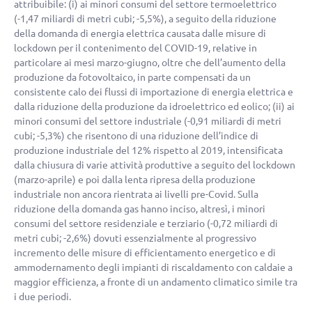
attribuibile: (i) ai minori consumi del settore termoelettrico
(
-1,47
miliardi di metri cubi;
-5,5%
), a seguito della riduzione
della domanda di energia elettrica causata dalle misure di
lockdown per il contenimento del COVID-19, relative in
particolare ai mesi marzo-giugno, oltre che dell’aumento della
produzione da fotovoltaico, in parte compensati da un
consistente calo dei flussi di importazione di energia elettrica e
dalla riduzione della produzione da idroelettrico ed eolico; (ii) ai
minori consumi del settore industriale (
-0,91
miliardi di metri
cubi;
-5,3%
) che risentono di una riduzione dell’indice di
produzione industriale del 12% rispetto al 2019, intensificata
dalla chiusura di varie attività produttive a seguito del lockdown
(marzo-aprile) e poi dalla lenta ripresa della produzione
industriale non ancora rientrata ai livelli pre-Covid. Sulla
riduzione della domanda gas hanno inciso, altresì, i minori
consumi del settore residenziale e terziario (
-0,72
miliardi di
metri cubi;
-2,6%
) dovuti essenzialmente al progressivo
incremento delle misure di efficientamento energetico e di
ammodernamento degli impianti di riscaldamento con caldaie a
maggior efficienza, a fronte di un andamento climatico simile tra
i due periodi.