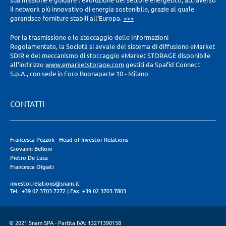
sua missione è guidare l‘evoluzione del settore energetico, attraverso
il network più innovativo di energia sostenibile, grazie al quale
garantisce forniture stabili all‘Europa.
>>>
Per la trasmissione e lo stoccaggio delle Informazioni
Regolamentate, la Società si avvale del sistema di diffusione eMarket
SDIR e del meccanismo di stoccaggio eMarket STORAGE disponibile
all’indirizzo
www.emarketstorage.com
gestiti da Spafid Connect
S.p.A., con sede in Foro Buonaparte 10 - Milano
CONTATTI
Francesca Pezzoli - Head of Investor Relations
Giovanni Belloni
Pietro De Luca
Francesca Olgiati
investor.relations@snam.it
Tel.: +39 02 3703 7272
|
Fax: +39 02 3703 7803
© 2021 Snam SPA - Partita IVA: 13271390158